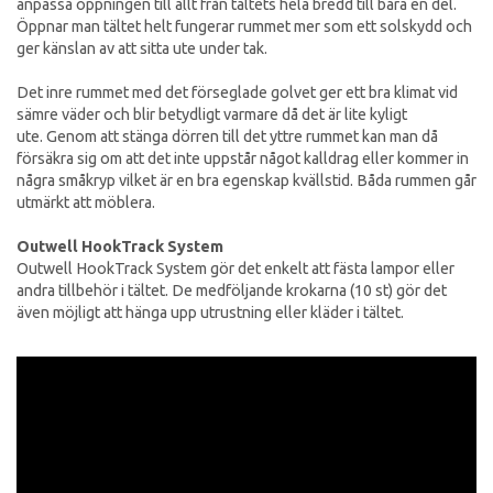
anpassa öppningen till allt från tältets hela bredd till bara en del.
Öppnar man tältet helt fungerar rummet mer som ett solskydd och
ger känslan av att sitta ute under tak.
Det inre rummet med det förseglade golvet ger ett bra klimat vid
sämre väder och blir betydligt varmare då det är lite kyligt
ute. Genom att stänga dörren till det yttre rummet kan man då
försäkra sig om att det inte uppstår något kalldrag eller kommer in
några småkryp vilket är en bra egenskap kvällstid. Båda rummen går
utmärkt att möblera.
Outwell HookTrack System
Outwell HookTrack System gör det enkelt att fästa lampor eller
andra tillbehör i tältet. De medföljande krokarna (10 st) gör det
även möjligt att hänga upp utrustning eller kläder i tältet.