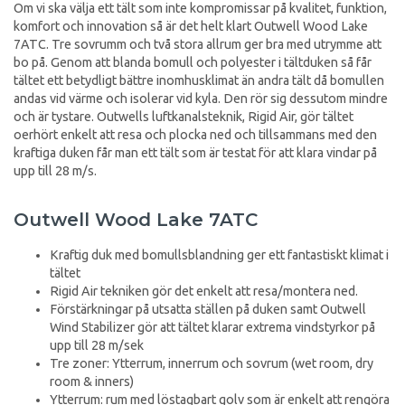
Om vi ska välja ett tält som inte kompromissar på kvalitet, funktion,
komfort och innovation så är det helt klart Outwell Wood Lake
7ATC. Tre sovrumm och två stora allrum ger bra med utrymme att
bo på. Genom att blanda bomull och polyester i tältduken så får
tältet ett betydligt bättre inomhusklimat än andra tält då bomullen
andas vid värme och isolerar vid kyla. Den rör sig dessutom mindre
och är tystare. Outwells luftkanalsteknik, Rigid Air, gör tältet
oerhört enkelt att resa och plocka ned och tillsammans med den
kraftiga duken får man ett tält som är testat för att klara vindar på
upp till 28 m/s.
Outwell Wood Lake 7ATC
Kraftig duk med bomullsblandning ger ett fantastiskt klimat i
tältet
Rigid Air tekniken gör det enkelt att resa/montera ned.
Förstärkningar på utsatta ställen på duken samt Outwell
Wind Stabilizer gör att tältet klarar extrema vindstyrkor på
upp till 28 m/sek
Tre zoner: Ytterrum, innerrum och sovrum (wet room, dry
room & inners)
Ytterrum: rum med löstagbart golv som är enkelt att rengöra