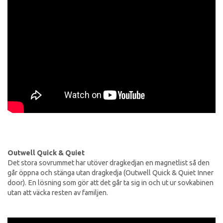
Outwell Quick & Quiet
Det stora sovrummet har utöver dragkedjan en magnetlist så den
går öppna och stänga utan dragkedja (Outwell Quick & Quiet Inner
door). En lösning som gör att det går ta sig in och ut ur sovkabinen
utan att väcka resten av familjen.