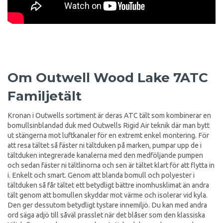
Om Outwell Wood Lake 7ATC
Familjetält
Kronan i Outwells sortiment är deras ATC tält som kombinerar en
bomullsinblandad duk med Outwells Rigid Air teknik där man bytt
ut stängerna mot luftkanaler för en extremt enkel montering. För
att resa tältet så fäster ni tältduken på marken, pumpar upp de i
tältduken integrerade kanalerna med den medföljande pumpen
och sedan fäster ni tältlinorna och sen är tältet klart för att flytta in
i. Enkelt och smart. Genom att blanda bomull och polyester i
tältduken så får tältet ett betydligt bättre inomhusklimat än andra
tält genom att bomullen skyddar mot värme och isolerar vid kyla.
Den ger dessutom betydligt tystare innemiljö. Du kan med andra
ord säga adjö till såväl prasslet när det blåser som den klassiska