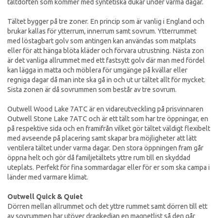
tältdoften som kommer med syntetiska dukar under varma dagar.
Tältet bygger på tre zoner. En princip som är vanlig i England och
brukar kallas för ytterrum, innerrum samt sovrum. Ytterrummet
med löstagbart golv som antingen kan användas som matplats
eller för att hänga blöta kläder och förvara utrustning. Nästa zon
är det vanliga allrummet med ett fastsytt golv där man med fördel
kan lägga in matta och möblera för umgänge på kvällar eller
regniga dagar då man inte ska gå in och ut ur tältet allt för mycket.
Sista zonen är då sovrummen som består av tre sovrum.
Outwell Wood Lake 7ATC är en vidareutveckling på prisvinnaren
Outwell Stone Lake 7ATC och är ett tält som har tre öppningar, en
på respektive sida och en framifrån vilket gör tältet väldigt flexibelt
med avseende på placering samt skapar bra möjligheter att lätt
ventilera tältet under varma dagar. Den stora öppningen fram går
öppna helt och gör då familjetältets yttre rum till en skyddad
uteplats. Perfekt för fina sommardagar eller för er som ska campa i
länder med varmare klimat.
Outwell Quick & Quiet
Dörren mellan allrummet och det yttre rummet samt dörren till ett
av sovrummen har utöver dragkedjan en magnetlist så den går