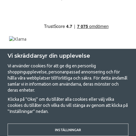
Vi skräddarsyr din upplevelse
Vi använder cookies för att ge dig en personlig
shoppingupplevelse, personanpassad annonsering och för
hålla våra webbplatser tillförlitliga och säkra. För detta ändamål
samlar vi in information om användarna, deras mönster och
GetCamping.se - Din butik för camping
deras enheter.
och uteliv
Klicka på "Okej" om du tillåter alla cookies eller välj vilka
cookies du tillåter och vilka du vill stänga av genom att klicka på
Att campa kan antingen vara en livsstil eller ett sätt att samla familjen
"Inställningar" nedan.
för ett gemensamt äventyr. Oavsett vilken kategori du tillhör hittar du
allt du behöver av campingtillbehör hos oss. Vi tycker att alla ska ha råd
med att campa så därför erbjuder vi riktigt bra priser på familjetält,
husvagnstält och all annan utrustning för camping och friluftsliv. Vårt
INSTÄLLNINGAR
mål är att i varje priskategori erbjuda den bästa campingutrustningen