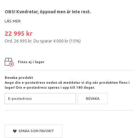
OBS! Kundretur, öppnad men är inte rest.
LÄS MER
22 995 kr
Ord.
26 995 kr
. Du sparar
4 000 kr
(
15
%)
Finns ej i lager
Bevaka produkt
Ange din e-postadress nedan så meddelar vi dig när produkten finns i
lager! Din e-postadress sparas i upp till 180 dagar.
BEVAKA
SPARA SOM FAVORIT