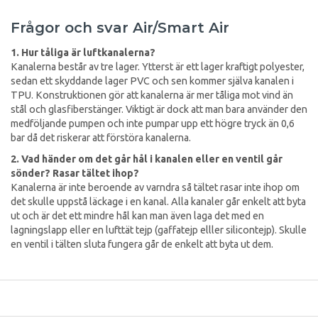
Frågor och svar Air/Smart Air
1. Hur tåliga är luftkanalerna?
Kanalerna består av tre lager. Ytterst är ett lager kraftigt polyester,
sedan ett skyddande lager PVC och sen kommer själva kanalen i
TPU. Konstruktionen gör att kanalerna är mer tåliga mot vind än
stål och glasfiberstänger. Viktigt är dock att man bara använder den
medföljande pumpen och inte pumpar upp ett högre tryck än 0,6
bar då det riskerar att förstöra kanalerna.
2. Vad händer om det går hål i kanalen eller en ventil går
sönder? Rasar tältet ihop?
Kanalerna är inte beroende av varndra så tältet rasar inte ihop om
det skulle uppstå läckage i en kanal. Alla kanaler går enkelt att byta
ut och är det ett mindre hål kan man även laga det med en
lagningslapp eller en lufttät tejp (gaffatejp elller silicontejp). Skulle
en ventil i tälten sluta fungera går de enkelt att byta ut dem.