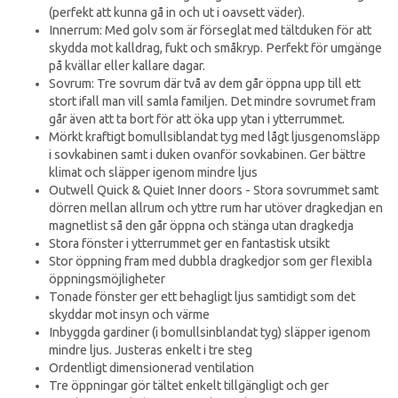
(perfekt att kunna gå in och ut i oavsett väder).
Innerrum: Med golv som är förseglat med tältduken för att
skydda mot kalldrag, fukt och småkryp. Perfekt för umgänge
på kvällar eller kallare dagar.
Sovrum: Tre sovrum där två av dem går öppna upp till ett
stort ifall man vill samla familjen. Det mindre sovrumet fram
går även att ta bort för att öka upp ytan i ytterrummet.
Mörkt kraftigt bomullsiblandat tyg med lågt ljusgenomsläpp
i sovkabinen samt i duken ovanför sovkabinen. Ger bättre
klimat och släpper igenom mindre ljus
Outwell Quick & Quiet Inner doors - Stora sovrummet samt
dörren mellan allrum och yttre rum har utöver dragkedjan en
magnetlist så den går öppna och stänga utan dragkedja
Stora fönster i ytterrummet ger en fantastisk utsikt
Stor öppning fram med dubbla dragkedjor som ger flexibla
öppningsmöjligheter
Tonade fönster ger ett behagligt ljus samtidigt som det
skyddar mot insyn och värme
Inbyggda gardiner (i bomullsinblandat tyg) släpper igenom
mindre ljus. Justeras enkelt i tre steg
Ordentligt dimensionerad ventilation
Tre öppningar gör tältet enkelt tillgängligt och ger