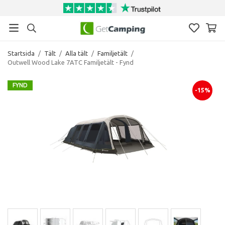
Startsida
/
Tält
/
Alla tält
/
Familjetält
/
Outwell Wood Lake 7ATC Familjetält - Fynd
FYND
-15%