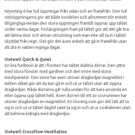
Wyoming 6 har två öppningar från sidan och en framifrån. Den två
sidoöppningarna gör att både sovdelen och allrummet blir enkelt
tillgängliga medan den stora öppningen framtill öppnar upp tältet
under varma dagar. Förlängningen fram på tältet gör att det går bra
att lämna skor och annan utrustning som man inte vill ta in i tältet
skyddat från regn. Det gör det även enkelt att gå in framifrån utan
att dra in vatten regniga dagar.
Outwell Quick & Quiet
En bra funktion är att i fronten har tältet dubbla dörrar. Den yttre
med stora fönster med gardiner och den innre med stora
meshpaneler. Den innre har även utöver dragkedjan magnetlist i
mitten vilket gör att du kan gå in och ut ur tältet utan att öppna
dragkedjan. Båda dörrarna går rulla undan för att bara använda en
eller öppna upp tältet helt. Även dörren till ett av sovrummen har
utöver dragkedjan en magnetlist. En lösning som gör det lätt att ta
sig in och ut ur tältet dagtid samt ta sig in och ut ur sovkabinen utan
att behöva krångla med dragkedjor.
Outwell Crossflow Ventilation