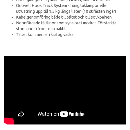
Outwell Hook Track System - häng taklampor eller
utrustning upp till 1,5 kg längs listen (10 st fästen ingår)
Kabelgenomföring både till tältet och till sovkbainen
Neonfärgade tältlinor som syns bra i mörker. Förstärkta
stormlinor i front och baktill
Tältet kommer i en kraftig väska