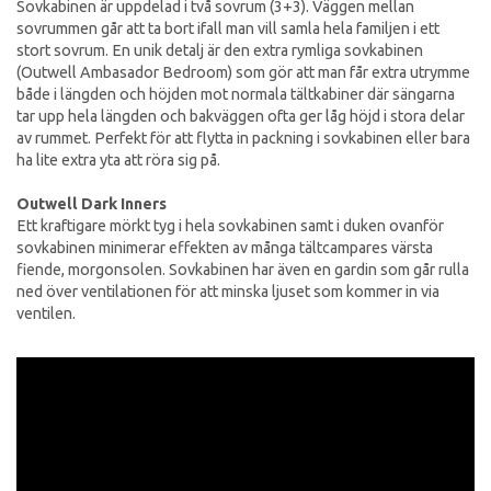
Sovkabinen är uppdelad i två sovrum (3+3). Väggen mellan
sovrummen går att ta bort ifall man vill samla hela familjen i ett
stort sovrum. En unik detalj är den extra rymliga sovkabinen
(Outwell Ambasador Bedroom) som gör att man får extra utrymme
både i längden och höjden mot normala tältkabiner där sängarna
tar upp hela längden och bakväggen ofta ger låg höjd i stora delar
av rummet. Perfekt för att flytta in packning i sovkabinen eller bara
ha lite extra yta att röra sig på.
Outwell Dark Inners
Ett kraftigare mörkt tyg i hela sovkabinen samt i duken ovanför
sovkabinen minimerar effekten av många tältcampares värsta
fiende, morgonsolen. Sovkabinen har även en gardin som går rulla
ned över ventilationen för att minska ljuset som kommer in via
ventilen.