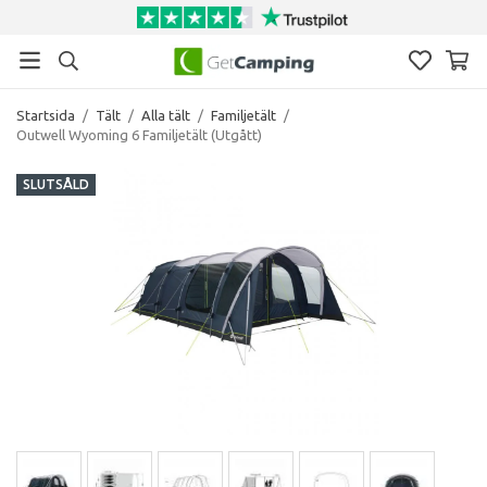
Startsida
/
Tält
/
Alla tält
/
Familjetält
/
Outwell Wyoming 6 Familjetält (Utgått)
SLUTSÅLD