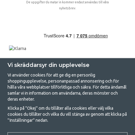
De uppgifter du matar in kommer endast användas till våra
nyhetsbrev.
Vi skräddarsyr din upplevelse
Vi använder cookies för att ge dig en personlig
shoppingupplevelse, personanpassad annonsering och för
hålla våra webbplatser tillförlitliga och säkra. För detta ändamål
samlar vi in information om användarna, deras mönster och
GetCamping.se - Din butik för camping
deras enheter.
och uteliv
Klicka på "Okej" om du tillåter alla cookies eller välj vilka
cookies du tillåter och vilka du vill stänga av genom att klicka på
Att campa kan antingen vara en livsstil eller ett sätt att samla familjen
"Inställningar" nedan.
för ett gemensamt äventyr. Oavsett vilken kategori du tillhör hittar du
allt du behöver av campingtillbehör hos oss. Vi tycker att alla ska ha råd
med att campa så därför erbjuder vi riktigt bra priser på familjetält,