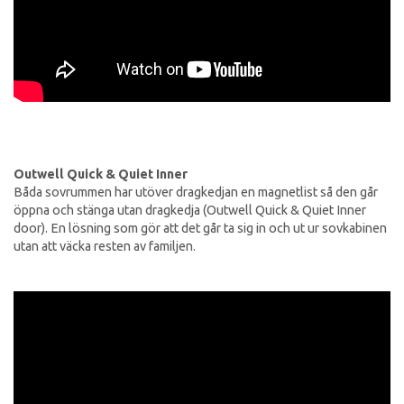
Outwell Quick & Quiet Inner
Båda sovrummen har utöver dragkedjan en magnetlist så den går
öppna och stänga utan dragkedja (Outwell Quick & Quiet Inner
door). En lösning som gör att det går ta sig in och ut ur sovkabinen
utan att väcka resten av familjen.