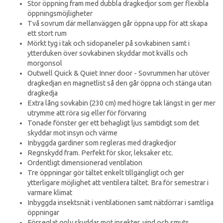
Stor öppning fram med dubbla dragkedjor som ger flexibla
öppningsmöjligheter
Två sovrum där mellanväggen går öppna upp för att skapa
ett stort rum
Mörkt tyg i tak och sidopaneler på sovkabinen samt i
ytterduken över sovkabinen skyddar mot kvälls och
morgonsol
Outwell Quick & Quiet Inner door - Sovrummen har utöver
dragkedjan en magnetlist så den går öppna och stänga utan
dragkedja
Extra lång sovkabin (230 cm) med högre tak längst in ger mer
utrymme att röra sig eller för förvaring
Tonade fönster ger ett behagligt ljus samtidigt som det
skyddar mot insyn och värme
Inbyggda gardiner som regleras med dragkedjor
Regnskydd fram. Perfekt för skor, leksaker etc.
Ordentligt dimensionerad ventilation
Tre öppningar gör tältet enkelt tillgängligt och ger
ytterligare möjlighet att ventilera tältet. Bra för semestrar i
varmare klimat
Inbyggda insektsnät i ventilationen samt nätdörrar i samtliga
öppningar
Förseglat golv skyddar mot insekter, vind och smuts