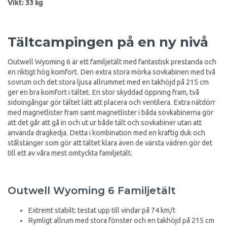
Vikt: 33 kg
Tältcampingen på en ny nivå
Outwell Wyoming 6 är ett familjetält med fantastisk prestanda och
en riktigt hög komfort. Den extra stora mörka sovkabinen med två
sovrum och det stora ljusa allrummet med en takhöjd på 215 cm
ger en bra komfort i tältet. En stor skyddad öppning fram, två
sidoingångar gör tältet lätt att placera och ventilera. Extra nätdörr
med magnetlister fram samt magnetlister i båda sovkabinerna gör
att det går att gå in och ut ur både tält och sovkabiner utan att
använda dragkedja. Detta i kombination med en kraftig duk och
stålstänger som gör att tältet klara även de värsta vädren gör det
till ett av våra mest omtyckta familjetält.
Outwell Wyoming 6 Familjetält
Extremt stabilt: testat upp till vindar på 74 km/t
Rymligt allrum med stora fönster och en takhöjd på 215 cm