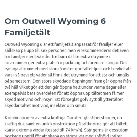
Om Outwell Wyoming 6
Familjetält
Outwell Wyoming 6 är ett familjetält anpassat för familjer eller
sällskap på upp till sex personer, men vi rekommenderar det även
för familjer med två eller tre barn då lite extra utrymme i
sovrummen ger extra plats för packning och bredare sängar. Det
rymliga allrummet med stora fönster gör tältet ljust och trevligt att
vara i så oavsett väder så finns det utrymme för att äta och umgås
på semestern. Den stora skyddade öppningen fram går öppna från
två håll vilket gör att den går öppna helt under varma dagar eller
exempelvis bara överdelen för att öppna upp tältet men få mer
skydd mot vind och insyn. Ett förseglat golv sytt till yttertältet
skyddar tältet mot vind, insekter och smuts.
Kombinationen av extra kraftiga Duratec-glasfiberstänger, en
kraftig duk samt en unik konstruktion på tältlinorna gör att tältet
klarar extrema vindar (testad till 74 km/h). Stängerna är dessutom
bockade upptill för att skapa en större yta med ståhöjd i tältet.