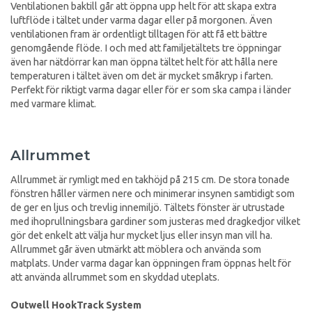
Ventilationen baktill går att öppna upp helt för att skapa extra
luftflöde i tältet under varma dagar eller på morgonen. Även
ventilationen fram är ordentligt tilltagen för att få ett bättre
genomgående flöde. I och med att familjetältets tre öppningar
även har nätdörrar kan man öppna tältet helt för att hålla nere
temperaturen i tältet även om det är mycket småkryp i farten.
Perfekt för riktigt varma dagar eller för er som ska campa i länder
med varmare klimat.
Allrummet
Allrummet är rymligt med en takhöjd på 215 cm. De stora tonade
fönstren håller värmen nere och minimerar insynen samtidigt som
de ger en ljus och trevlig innemiljö. Tältets fönster är utrustade
med ihoprullningsbara gardiner som justeras med dragkedjor vilket
gör det enkelt att välja hur mycket ljus eller insyn man vill ha.
Allrummet går även utmärkt att möblera och använda som
matplats. Under varma dagar kan öppningen fram öppnas helt för
att använda allrummet som en skyddad uteplats.
Outwell HookTrack System