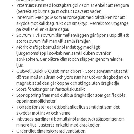
Ytterrum: rum med löstagbart golv som är enkelt att rengöra
(perfekt att kunna gå in och ut i oavsett väder)
Innerrum: Med golv som är förseglat med tältduken för att
skydda mot kalldrag, fukt och småkryp. Perfekt för umgänge
på kvällar eller kallare dagar.
Sovrum: Två sovrum där mellanväggen går öppna upp till ett
stort sovrum ifall man vill samla familjen
Mörkt kraftigt bomullsinblandat tyg med lågt
ljusgenomsläpp i sovkabinen samt i duken ovanför
sovkabinen. Ger bättre klimat och släpper igenom mindre
ljus
Outwell Quick & Quiet Inner doors - Stora sovrummet samt
dörren mellan allrum och yttre rum har utöver dragkedjan en
magnetlist så den går öppna och stänga utan dragkedja
Stora fönster ger en fantastisk utsikt
Stor öppning fram med dubbla dragkedjor som ger flexibla
öppningsmöjligheter
Tonade fönster ger ett behagligt ljus samtidigt som det
skyddar mot insyn och värme
Inbyggda gardiner (i bomullsinblandat tyg) släpper igenom
mindre ljus. Justeras enkelt i med dragkedjor
Ordentligt dimensionerad ventilation