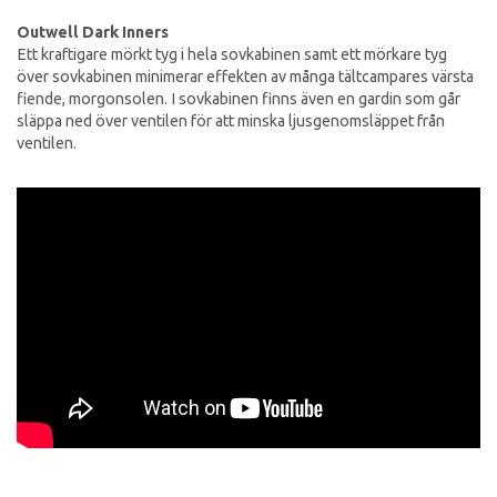
Outwell Dark Inners
Ett kraftigare mörkt tyg i hela sovkabinen samt ett mörkare tyg
över sovkabinen minimerar effekten av många tältcampares värsta
fiende, morgonsolen. I sovkabinen finns även en gardin som går
släppa ned över ventilen för att minska ljusgenomsläppet från
ventilen.