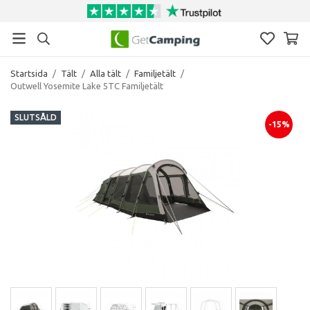
Startsida
/
Tält
/
Alla tält
/
Familjetält
/
Outwell Yosemite Lake 5TC Familjetält
SLUTSÅLD
-15%