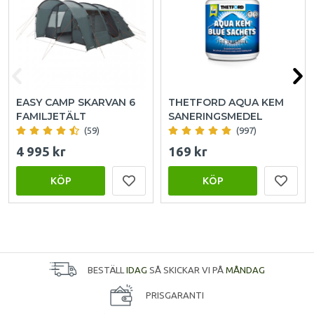
EASY CAMP SKARVAN 6
THETFORD AQUA KEM
FAMILJETÄLT
SANERINGSMEDEL
(59)
(997)
4 995 kr
169 kr
KÖP
KÖP
BESTÄLL
IDAG
SÅ SKICKAR VI PÅ
MÅNDAG
PRISGARANTI