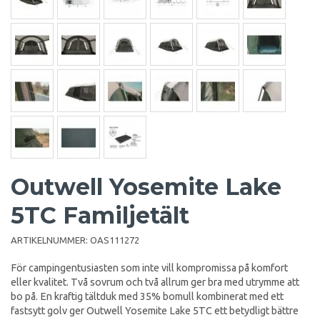
Outwell Yosemite Lake
5TC Familjetält
ARTIKELNUMMER:
OAS111272
För campingentusiasten som inte vill kompromissa på komfort
eller kvalitet. Två sovrum och två allrum ger bra med utrymme att
bo på. En kraftig tältduk med 35% bomull kombinerat med ett
fastsytt golv ger Outwell Yosemite Lake 5TC ett betydligt bättre