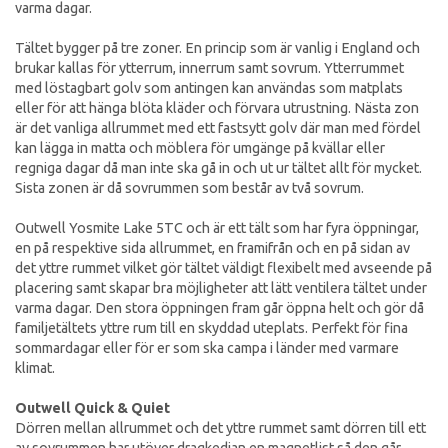
varma dagar.
Tältet bygger på tre zoner. En princip som är vanlig i England och
brukar kallas för ytterrum, innerrum samt sovrum. Ytterrummet
med löstagbart golv som antingen kan användas som matplats
eller för att hänga blöta kläder och förvara utrustning. Nästa zon
är det vanliga allrummet med ett fastsytt golv där man med fördel
kan lägga in matta och möblera för umgänge på kvällar eller
regniga dagar då man inte ska gå in och ut ur tältet allt för mycket.
Sista zonen är då sovrummen som består av två sovrum.
Outwell Yosmite Lake 5TC och är ett tält som har fyra öppningar,
en på respektive sida allrummet, en framifrån och en på sidan av
det yttre rummet vilket gör tältet väldigt flexibelt med avseende på
placering samt skapar bra möjligheter att lätt ventilera tältet under
varma dagar. Den stora öppningen fram går öppna helt och gör då
familjetältets yttre rum till en skyddad uteplats. Perfekt för fina
sommardagar eller för er som ska campa i länder med varmare
klimat.
Outwell Quick & Quiet
Dörren mellan allrummet och det yttre rummet samt dörren till ett
av sovrummen har utöver dragkedjan en magnetlist så den går