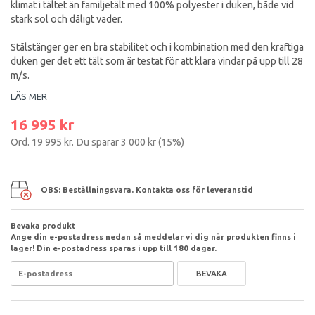
klimat i tältet än familjetält med 100% polyester i duken, både vid
stark sol och dåligt väder.
Stålstänger ger en bra stabilitet och i kombination med den kraftiga
duken ger det ett tält som är testat för att klara vindar på upp till 28
m/s.
LÄS MER
16 995 kr
Ord.
19 995 kr
. Du sparar
3 000 kr
(
15
%)
OBS: Beställningsvara. Kontakta oss för leveranstid
Bevaka produkt
Ange din e-postadress nedan så meddelar vi dig när produkten finns i
lager! Din e-postadress sparas i upp till 180 dagar.
BEVAKA