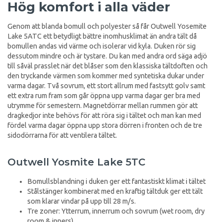
Hög komfort i alla väder
Genom att blanda bomull och polyester så får Outwell Yosemite
Lake 5ATC ett betydligt bättre inomhusklimat än andra tält då
bomullen andas vid värme och isolerar vid kyla. Duken rör sig
dessutom mindre och är tystare. Du kan med andra ord säga adjö
till såväl prasslet när det blåser som den klassiska tältdoften och
den tryckande värmen som kommer med syntetiska dukar under
varma dagar. Två sovrum, ett stort allrum med fastsytt golv samt
ett extra rum fram som går öppna upp varma dagar ger bra med
utrymme för semestern. Magnetdörrar mellan rummen gör att
dragkedjor inte behövs för att röra sig i tältet och man kan med
fördel varma dagar öppna upp stora dörren i fronten och de tre
sidodörrarna för att ventilera tältet.
Outwell Yosmite Lake 5TC
Bomullsblandning i duken ger ett fantastiskt klimat i tältet
Stålstänger kombinerat med en kraftig tältduk ger ett tält
som klarar vindar på upp till 28 m/s.
Tre zoner: Ytterrum, innerrum och sovrum (wet room, dry
room & inners)