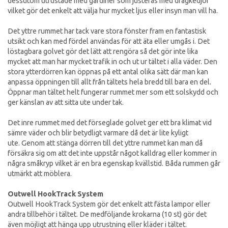
dessutom utrustade med gardiner som justeras med dragkedjor
vilket gör det enkelt att välja hur mycket ljus eller insyn man vill ha.
Det yttre rummet har tack vare stora fönster fram en fantastisk
utsikt och kan med fördel användas för att äta eller umgås i. Det
löstagbara golvet gör det lätt att rengöra så det gör inte lika
mycket att man har mycket trafik in och ut ur tältet i alla väder. Den
stora ytterdörren kan öppnas på ett antal olika sätt där man kan
anpassa öppningen till allt från tältets hela bredd till bara en del.
Öppnar man tältet helt fungerar rummet mer som ett solskydd och
ger känslan av att sitta ute under tak.
Det inre rummet med det förseglade golvet ger ett bra klimat vid
sämre väder och blir betydligt varmare då det är lite kyligt
ute. Genom att stänga dörren till det yttre rummet kan man då
försäkra sig om att det inte uppstår något kalldrag eller kommer in
några småkryp vilket är en bra egenskap kvällstid. Båda rummen går
utmärkt att möblera.
Outwell HookTrack System
Outwell HookTrack System gör det enkelt att fästa lampor eller
andra tillbehör i tältet. De medföljande krokarna (10 st) gör det
även möjligt att hänga upp utrustning eller kläder i tältet.