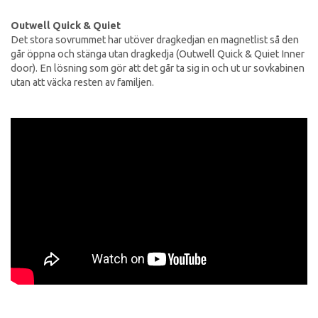
Outwell Quick & Quiet
Det stora sovrummet har utöver dragkedjan en magnetlist så den
går öppna och stänga utan dragkedja (Outwell Quick & Quiet Inner
door). En lösning som gör att det går ta sig in och ut ur sovkabinen
utan att väcka resten av familjen.