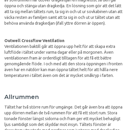
öppna och stänga utan dragkedja. En lösning som gör att det lätt
att ta sig mellan tältets rum, ta sig in och ut ur sovkabinen utan att
väcka resten av familjen samt att ta sig in och ut ur tältet utan att
behöva använda dragkedjan (ifall yttre dörren är öppen).
Outwell Crossflow Ventilation
Ventilationen baktill går att öppna upp helt för att skapa extra
luftflöde i tältet under varma dagar eller på morgonen. Även
ventilationen fram är ordentligt tilltagen för att få ett bättre
genomgående flöde. I och med att den stora öppningen i fronten
även har en nätdörr kan man öppna tältet helt för att hålla nere
temperaturen i tältet även om det är mycket småkryp i farten.
Allrummen
Tältet har två större rum för umgänge. Det går även bra att öppna
upp dörren mellan de två rummen för att få ett stort rum. Stora
tonade fönster längst sidorna och fram ger ett mycket behagligt
ljus samtidigt som det skyddar mot insyn. Tältets fönster är