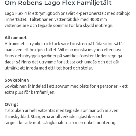
Om Robens Lago Flex Familjetält
Lago Flex 4 är ett rymligt och prisvärt 4-personerstält med ståhöjd
i innertältet. Tältet har en vattentät duk med 4000 mm
vattenpelare och tejpade sömmar för bra skydd mot regn.
Allrummet
Allrummet är rymligt och tack vare fönstren på båda sidor så får
man även ett bra ljus i tältet. Vill man minska insynen eller ljuset
finns det inbyggda gardiner på samtliga fönster. Under regniga
dagar så finns det utrymme för att äta och umgås och det går
utmärkt att inreda med ett litet bord och stolar.
Sovkabinen
Sovkabinen är indelad i ett sovrum med plats för 4 personer - ett
extra plus för barnfamiljen.
Övrigt
Tältduken är helt vattentät med tejpade sömmar och är även
flamskyddad. Stängerna är tillverkade i glasfiber och
färgmarkerade mot stångkanalerna för en enkel montering.