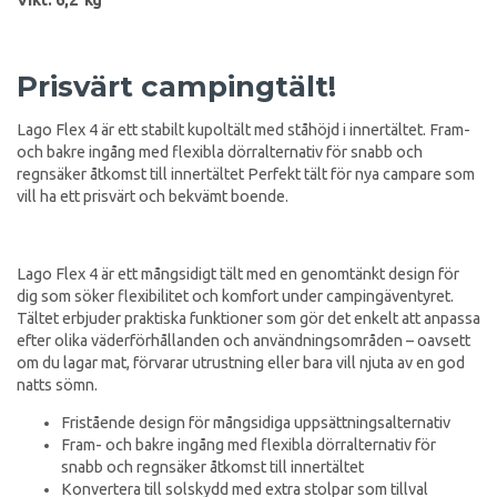
Prisvärt campingtält!
Lago Flex 4 är ett stabilt kupoltält med ståhöjd i innertältet. Fram-
och bakre ingång med flexibla dörralternativ för snabb och
regnsäker åtkomst till innertältet Perfekt tält för nya campare som
vill ha ett prisvärt och bekvämt boende.
Lago Flex 4 är ett mångsidigt tält med en genomtänkt design för
dig som söker flexibilitet och komfort under campingäventyret.
Tältet erbjuder praktiska funktioner som gör det enkelt att anpassa
efter olika väderförhållanden och användningsområden – oavsett
om du lagar mat, förvarar utrustning eller bara vill njuta av en god
natts sömn.
Fristående design för mångsidiga uppsättningsalternativ
Fram- och bakre ingång med flexibla dörralternativ för
snabb och regnsäker åtkomst till innertältet
Konvertera till solskydd med extra stolpar som tillval