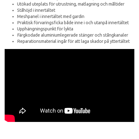
Utökad uteplats för utrustning, matlagning och måltider
Ståhöjd i innertältet
Meshpanel i innertältet med gardin
Praktisk förvaringsficka både inne i och utanpå innertältet
Upphängningspunkt för lykta
Färgkodade aluminiumlegerade stänger och stångkanaler
Reparationsmaterial ingår för att laga skador på yttertältet