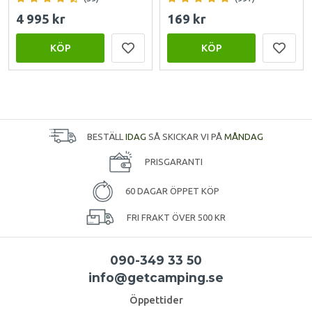
4 995 kr
169 kr
KÖP
KÖP
BESTÄLL
IDAG
SÅ SKICKAR VI PÅ
MÅNDAG
PRISGARANTI
60 DAGAR ÖPPET KÖP
FRI FRAKT ÖVER 500 KR
090-349 33 50
info@getcamping.se
Öppettider