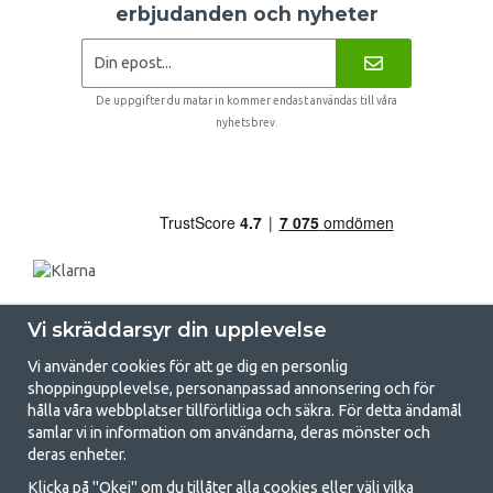
erbjudanden och nyheter
De uppgifter du matar in kommer endast användas till våra
nyhetsbrev.
Vi skräddarsyr din upplevelse
Vi använder cookies för att ge dig en personlig
shoppingupplevelse, personanpassad annonsering och för
hålla våra webbplatser tillförlitliga och säkra. För detta ändamål
samlar vi in information om användarna, deras mönster och
GetCamping.se - Din butik för camping
deras enheter.
och uteliv
Klicka på "Okej" om du tillåter alla cookies eller välj vilka