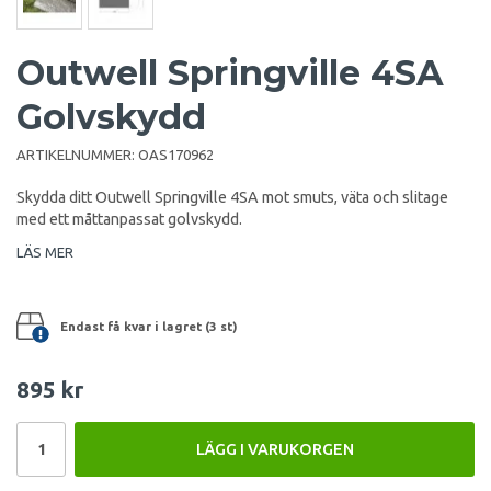
Outwell Springville 4SA
Golvskydd
ARTIKELNUMMER:
OAS170962
Skydda ditt Outwell Springville 4SA mot smuts, väta och slitage
med ett måttanpassat golvskydd.
LÄS MER
Endast få kvar i lagret (3 st)
895 kr
LÄGG I VARUKORGEN