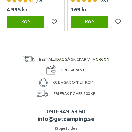
(59)
(997)
4 995 kr
169 kr
KÖP
KÖP
BESTÄLL
IDAG
SÅ SKICKAR VI
IMORGON
PRISGARANTI
60 DAGAR ÖPPET KÖP
FRI FRAKT ÖVER 500 KR
090-349 33 50
info@getcamping.se
Öppettider