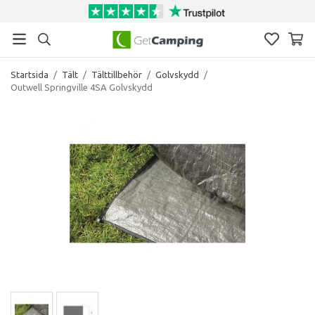
Startsida
/
Tält
/
Tälttillbehör
/
Golvskydd
/
Outwell Springville 4SA Golvskydd