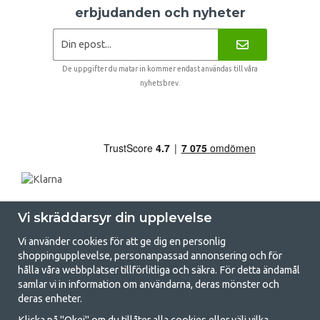
erbjudanden och nyheter
De uppgifter du matar in kommer endast användas till våra
nyhetsbrev.
Vi skräddarsyr din upplevelse
Vi använder cookies för att ge dig en personlig
shoppingupplevelse, personanpassad annonsering och för
hålla våra webbplatser tillförlitliga och säkra. För detta ändamål
samlar vi in information om användarna, deras mönster och
GetCamping.se - Din butik för camping
deras enheter.
och uteliv