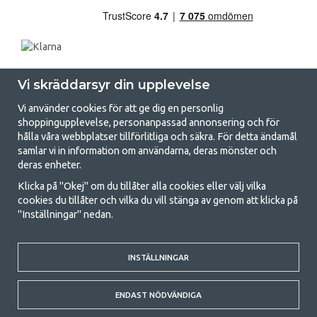
Vi skräddarsyr din upplevelse
Vi använder cookies för att ge dig en personlig
shoppingupplevelse, personanpassad annonsering och för
hålla våra webbplatser tillförlitliga och säkra. För detta ändamål
samlar vi in information om användarna, deras mönster och
GetCamping.se - Din butik för camping
deras enheter.
och uteliv
Klicka på "Okej" om du tillåter alla cookies eller välj vilka
cookies du tillåter och vilka du vill stänga av genom att klicka på
Att campa kan antingen vara en livsstil eller ett sätt att samla familjen
"Inställningar" nedan.
för ett gemensamt äventyr. Oavsett vilken kategori du tillhör hittar du
allt du behöver av campingtillbehör hos oss. Vi tycker att alla ska ha råd
med att campa så därför erbjuder vi riktigt bra priser på familjetält,
husvagnstält och all annan utrustning för camping och friluftsliv. Vårt
INSTÄLLNINGAR
mål är att i varje priskategori erbjuda den bästa campingutrustningen
gällande kvalitet och funktionalitet. Ta gärna kontakt med oss om det
ENDAST NÖDVÄNDIGA
är något du saknar eller vill veta mer om.
© 2020 GetCamping. All rights reserved.