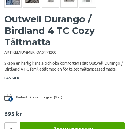
Outwell Durango /
Birdland 4 TC Cozy
Tältmatta
ARTIKELNUMMER:
OAS171200
Skapa en härlig känsla och öka komforten i ditt Outwell Durango /
Birdland 4 TC familjetält med en för tältet måttanpassad matta.
LÄS MER
Endast få kvar i lagret (3 st)
695 kr