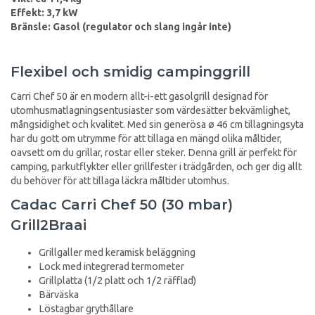
Effekt: 3,7 kW
Bränsle: Gasol (regulator och slang ingår inte)
Flexibel och smidig campinggrill
Carri Chef 50 är en modern allt-i-ett gasolgrill designad för
utomhusmatlagningsentusiaster som värdesätter bekvämlighet,
mångsidighet och kvalitet. Med sin generösa ø 46 cm tillagningsyta
har du gott om utrymme för att tillaga en mängd olika måltider,
oavsett om du grillar, rostar eller steker. Denna grill är perfekt för
camping, parkutflykter eller grillfester i trädgården, och ger dig allt
du behöver för att tillaga läckra måltider utomhus.
Cadac Carri Chef 50 (30 mbar)
Grill2Braai
Grillgaller med keramisk beläggning
Lock med integrerad termometer
Grillplatta (1/2 platt och 1/2 räfflad)
Bärväska
Löstagbar grythållare