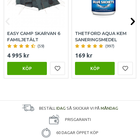
EASY CAMP SKARVAN 6
THETFORD AQUA KEM
FAMILJETÄLT
SANERINGSMEDEL
(59)
(997)
4 995 kr
169 kr
KÖP
KÖP
BESTÄLL
IDAG
SÅ SKICKAR VI PÅ
MÅNDAG
PRISGARANTI
60 DAGAR ÖPPET KÖP