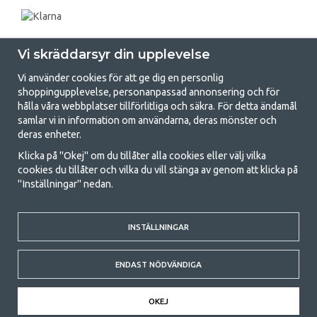
Vi skräddarsyr din upplevelse
Vi använder cookies för att ge dig en personlig
shoppingupplevelse, personanpassad annonsering och för
hålla våra webbplatser tillförlitliga och säkra. För detta ändamål
samlar vi in information om användarna, deras mönster och
GetCamping.se - Din butik för camping
deras enheter.
och uteliv
Klicka på "Okej" om du tillåter alla cookies eller välj vilka
cookies du tillåter och vilka du vill stänga av genom att klicka på
Att campa kan antingen vara en livsstil eller ett sätt att samla familjen
"Inställningar" nedan.
för ett gemensamt äventyr. Oavsett vilken kategori du tillhör hittar du
allt du behöver av campingtillbehör hos oss. Vi tycker att alla ska ha råd
med att campa så därför erbjuder vi riktigt bra priser på familjetält,
husvagnstält och all annan utrustning för camping och friluftsliv. Vårt
INSTÄLLNINGAR
mål är att i varje priskategori erbjuda den bästa campingutrustningen
gällande kvalitet och funktionalitet. Ta gärna kontakt med oss om det
ENDAST NÖDVÄNDIGA
är något du saknar eller vill veta mer om.
© 2020 GetCamping. All rights reserved.
OKEJ