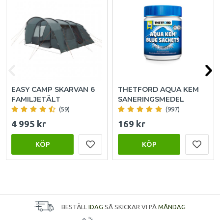
EASY CAMP SKARVAN 6
THETFORD AQUA KEM
FAMILJETÄLT
SANERINGSMEDEL
(59)
(997)
4 995 kr
169 kr
KÖP
KÖP
BESTÄLL
IDAG
SÅ SKICKAR VI PÅ
MÅNDAG