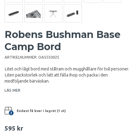
Robens Bushman Base
Camp Bord
ARTIKELNUMMER:
OAS550025
Litet och lågt bord med stålram och mugghållare för två personer.
Liten packstorlek och lätt att fälla ihop och packa i den
medföljande bärväskan.
LÄS MER
Endast få kvar i lagret (1 st)
595 kr