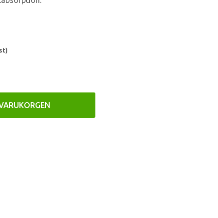
tabsorption.
st)
 VARUKORGEN