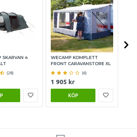
P SKARVAN 4
WECAMP KOMPLETT
HOL
ÄLT
FRONT CARAVANSTORE XL
(28)
(6)
1 905 kr
999
P
KÖP