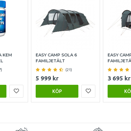
A KEM
EASY CAMP SOLA 6
EASY CAM
EL
FAMILJETÄLT
FAMILJET
7)
(21)
5 999 kr
3 695 kr
KÖP
KÖ