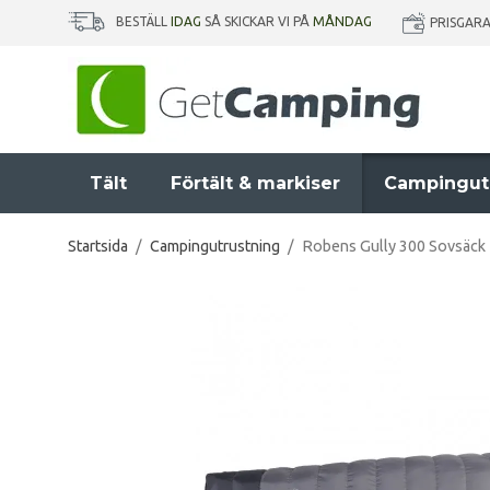
BESTÄLL
IDAG
SÅ SKICKAR VI PÅ
MÅNDAG
PRISGAR
Tält
Förtält & markiser
Campingut
Startsida
/
Campingutrustning
/
Robens Gully 300 Sovsäck