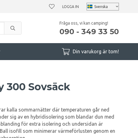
LOGGA IN
Fråga oss, vi kan camping!
090 - 349 33 50
r
Din varukorg är tom!
y 300 Sovsäck
rar kalla sommarnätter där temperaturen går ned
nder sig av en hybridisolering som blandar dun med
nblanding för extra isolering och undersidan är
all isofill som minimerar värmeförlusten genom en