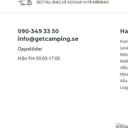
BESTÄLL
IDAG
SÅ SKICKAR VI PÅ
MÅNDAG
090-349 33 50
Ha
info@getcamping.se
Kon
Leve
Öppettider
Retu
Mån-Fre 09:00-17:00
Rek
Vill
Mina
Alla
Logg