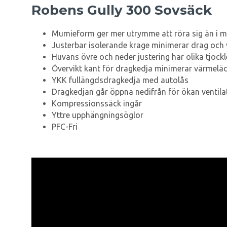
Robens Gully 300 Sovsäck
Mumieform ger mer utrymme att röra sig än i 
Justerbar isolerande krage minimerar drag och
Huvans övre och neder justering har olika tjockl
Övervikt kant för dragkedja minimerar värmelä
YKK fullängdsdragkedja med autolås
Dragkedjan går öppna nedifrån för ökan ventila
Kompressionssäck ingår
Yttre upphängningsöglor
PFC-Fri