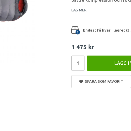
bättre kompression och fuk
LÄS MER
Endast få kvar i lagret (3 
1 475 kr
LÄGG I
SPARA SOM FAVORIT