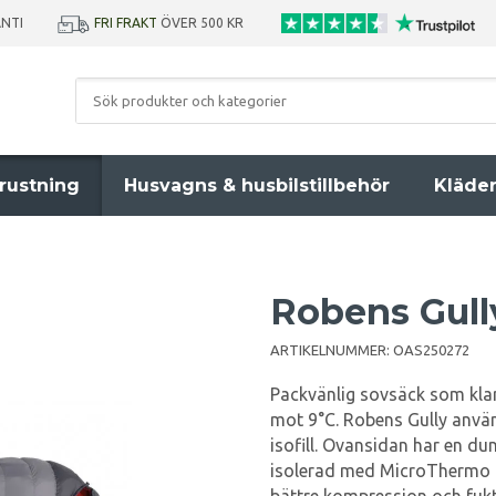
ANTI
FRI FRAKT
ÖVER 500 KR
rustning
Husvagns & husbilstillbehör
Kläde
Robens Gull
ARTIKELNUMMER:
OAS250272
Packvänlig sovsäck som kla
mot 9°C. Robens Gully anvä
isofill. Ovansidan har en du
isolerad med MicroThermo B