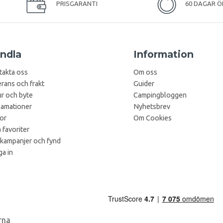
PRISGARANTI
60 DAGAR Ö
ndla
Information
takta oss
Om oss
rans och frakt
Guider
r och byte
Campingbloggen
lamationer
Nyhetsbrev
kor
Om Cookies
 favoriter
 kampanjer och fynd
a in