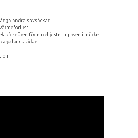
många andra sovsäckar
 värmeförlust
ek på snören för enkel justering även i mörker
ckage längs sidan
tion