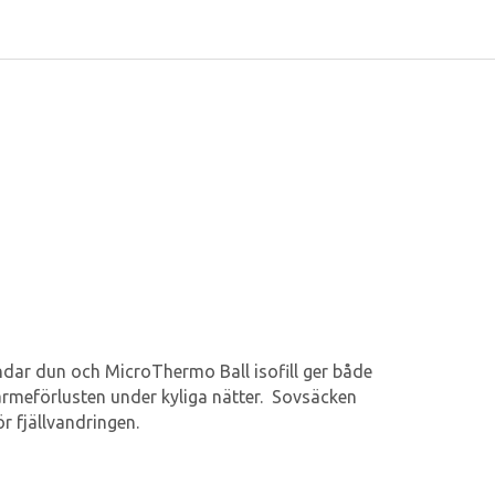
andar dun och MicroThermo Ball isofill ger både
ärmeförlusten under kyliga nätter. Sovsäcken
 fjällvandringen.