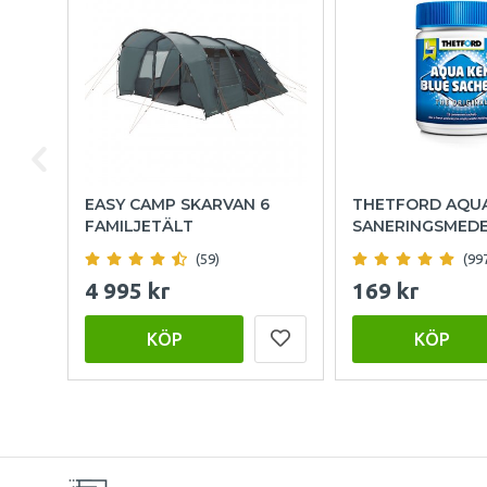
EASY CAMP SKARVAN 6
THETFORD AQU
FAMILJETÄLT
SANERINGSMED
(59)
(99
4 995 kr
169 kr
KÖP
KÖP