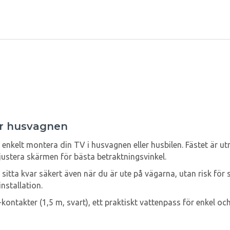
ler husvagnen
enkelt montera din TV i husvagnen eller husbilen. Fästet är utr
t justera skärmen för bästa betraktningsvinkel.
tta kvar säkert även när du är ute på vägarna, utan risk för 
nstallation.
ontakter (1,5 m, svart), ett praktiskt vattenpass för enkel oc