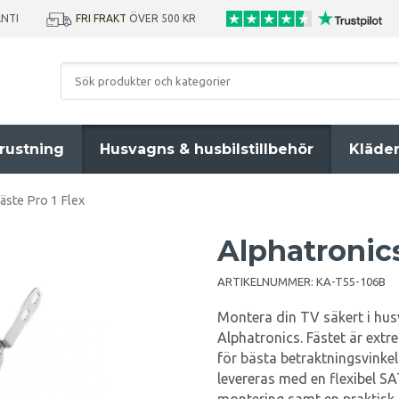
ANTI
FRI FRAKT
ÖVER 500 KR
rustning
Husvagns & husbilstillbehör
Kläde
äste Pro 1 Flex
Alphatronics
ARTIKELNUMMER:
KA-T55-106B
Montera din TV säkert i hus
Alphatronics. Fästet är extre
för bästa betraktningsvinkel
levereras med en flexibel SA