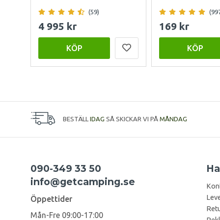
(59)
(99
4 995 kr
169 kr
KÖP
KÖP
BESTÄLL
IDAG
SÅ SKICKAR VI PÅ
MÅNDAG
090-349 33 50
Ha
info@getcamping.se
Kon
Leve
Öppettider
Retu
Mån-Fre 09:00-17:00