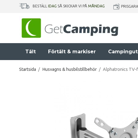
BESTÄLL
IDAG
SÅ SKICKAR VI PÅ
MÅNDAG
PRISGAR
Tält
Förtält & markiser
Campingut
Startsida
/
Husvagns & husbilstillbehör
/
Alphatronics TV-f