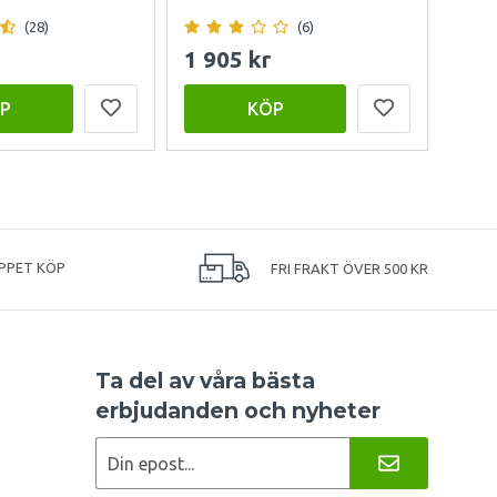
(28)
(6)
1 905 kr
999
P
KÖP
PPET KÖP
FRI FRAKT ÖVER 500 KR
Ta del av våra bästa
erbjudanden och nyheter