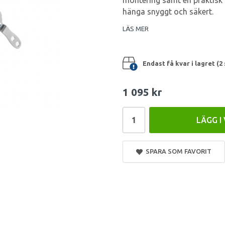
montering samt en praktisk f
hänga snyggt och säkert.
LÄS MER
Endast få kvar i lagret (2 
1 095 kr
LÄGG I
SPARA SOM FAVORIT