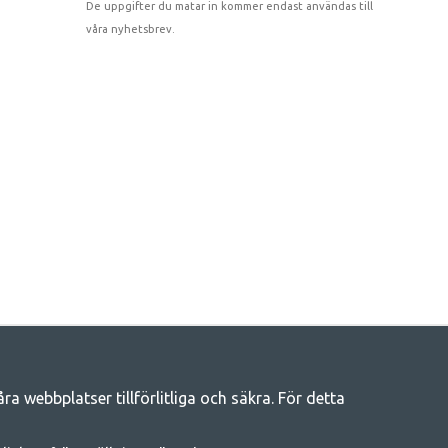
De uppgifter du matar in kommer endast användas till
våra nyhetsbrev.
 webbplatser tillförlitliga och säkra. För detta
eliv
llt du behöver av campingtillbehör hos oss. Vi tycker att alla ska ha