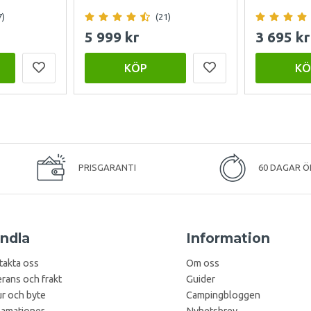
7)
(21)
5 999 kr
3 695 kr
KÖP
KÖ
PRISGARANTI
60 DAGAR Ö
ndla
Information
takta oss
Om oss
rans och frakt
Guider
r och byte
Campingbloggen