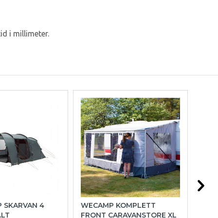
 i millimeter.
P SKARVAN 4
WECAMP KOMPLETT
HOL
ÄLT
FRONT CARAVANSTORE XL