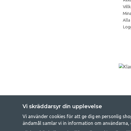
Rek
Vill
Mina
Alla
Logg
Vi skräddarsyr din upplevelse
Vi använder cookies för att ge dig en personlig sho
Get
ändamål samlar vi in information om användarna, 
Att campa kan antingen vara en livsstil eller ett sätt att samla fam