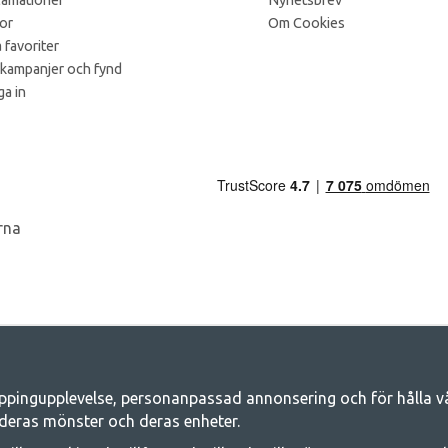
lamationer
Nyhetsbrev
kor
Om Cookies
 favoriter
 kampanjer och fynd
a in
ppingupplevelse, personanpassad annonsering och för hålla våra
Camping.se - Din butik för camping och ut
deras mönster och deras enheter.
iljen för ett gemensamt äventyr. Oavsett vilken kategori du tillhör hittar du a