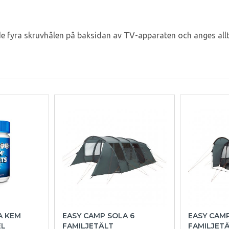
e fyra skruvhålen på baksidan av TV-apparaten och anges alltid
A KEM
EASY CAMP SOLA 6
EASY CAM
EL
FAMILJETÄLT
FAMILJET