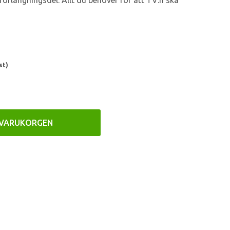
örlängningsdel. Allt du behöver för att TV:n ska
st)
 VARUKORGEN