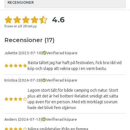
RECENSIONER
4.6
Baserat på
28
betyg
Recensioner (17)
Juliette
|
2025-07-10
|
Verifierad köpare
Bästa tältet jag har haft på festivalen, fick bra råd vid
köp och slapp att vakna upp i en varm bastu.
Kristina
|
2024-07-28
|
Verifierad köpare
Lagom stort tält för både camping och natur. Stort
plus att det är hel botten! Relativt smidigt att sätta
upp även för en person. Med ett mörklagt sovrum
hade det blivit fem stjärnor.
Anders
|
2024-07-13
|
Verifierad köpare
Några smådetaljer ifrån en femma.