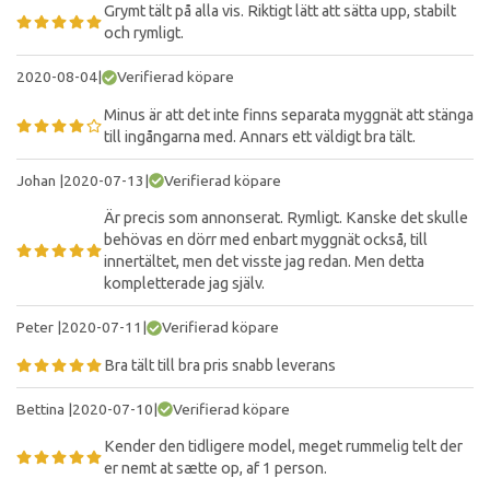
Grymt tält på alla vis. Riktigt lätt att sätta upp, stabilt
och rymligt.
2020-08-04
|
Verifierad köpare
Minus är att det inte finns separata myggnät att stänga
till ingångarna med. Annars ett väldigt bra tält.
Johan
|
2020-07-13
|
Verifierad köpare
Är precis som annonserat. Rymligt. Kanske det skulle
behövas en dörr med enbart myggnät också, till
innertältet, men det visste jag redan. Men detta
kompletterade jag själv.
Peter
|
2020-07-11
|
Verifierad köpare
Bra tält till bra pris snabb leverans
Bettina
|
2020-07-10
|
Verifierad köpare
Kender den tidligere model, meget rummelig telt der
er nemt at sætte op, af 1 person.