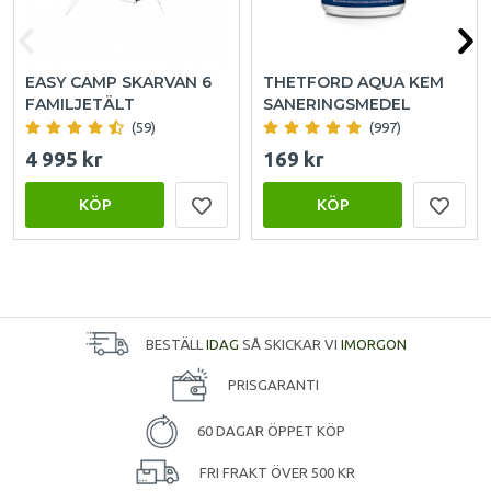
EASY CAMP SKARVAN 6
THETFORD AQUA KEM
FAMILJETÄLT
SANERINGSMEDEL
(59)
(997)
4 995 kr
169 kr
KÖP
KÖP
BESTÄLL
IDAG
SÅ SKICKAR VI
IMORGON
PRISGARANTI
60 DAGAR ÖPPET KÖP
FRI FRAKT ÖVER 500 KR