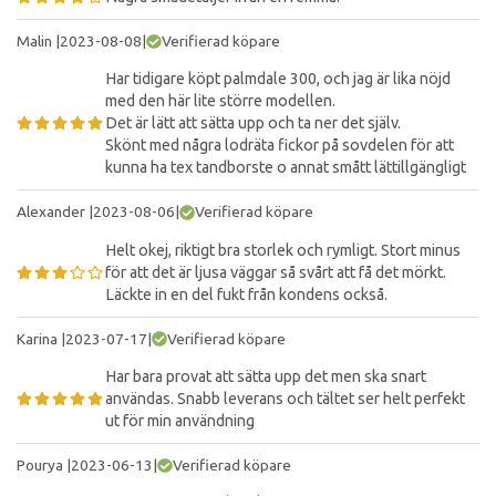
Malin
|
2023-08-08
|
Verifierad köpare
Har tidigare köpt palmdale 300, och jag är lika nöjd
med den här lite större modellen.
Det är lätt att sätta upp och ta ner det själv.
Skönt med några lodräta fickor på sovdelen för att
kunna ha tex tandborste o annat smått lättillgängligt
Alexander
|
2023-08-06
|
Verifierad köpare
Helt okej, riktigt bra storlek och rymligt. Stort minus
för att det är ljusa väggar så svårt att få det mörkt.
Läckte in en del fukt från kondens också.
Karina
|
2023-07-17
|
Verifierad köpare
Har bara provat att sätta upp det men ska snart
användas. Snabb leverans och tältet ser helt perfekt
ut för min användning
Pourya
|
2023-06-13
|
Verifierad köpare