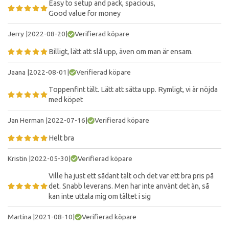
Easy to setup and pack, spacious,
Good value for money
Jerry
|
2022-08-20
|
Verifierad köpare
Billigt, lätt att slå upp, även om man är ensam.
Jaana
|
2022-08-01
|
Verifierad köpare
Toppenfint tält. Lätt att sätta upp. Rymligt, vi är nöjda
med köpet
Jan Herman
|
2022-07-16
|
Verifierad köpare
Helt bra
Kristin
|
2022-05-30
|
Verifierad köpare
Ville ha just ett sådant tält och det var ett bra pris på
det. Snabb leverans. Men har inte använt det än, så
kan inte uttala mig om tältet i sig
Martina
|
2021-08-10
|
Verifierad köpare