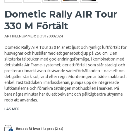
Dometic Rally AIR Tour
330 M Förtält
ARTIKELNUMMER:
DO9120002324
Dometic Rally AIR Tour 330 M är ett ljust och rymligt luftförtält för
husvagnar och husbilar med ett generöst djup på 250 cm. Den
slitstarka tältduken med god andningsförmåga, i kombination med
det stabila Air Frame-systemet, ger ett förtält som står stadigt och
presterar utmärkt även i krävande väderförhållanden – oavsett om
det gäller stark sol, vind eller regn. Monteringen är både snabb och
enkel: fäst tältduken i markisskenan, pumpa upp de integrerade
luftkanalerna och förankra tätningen mot husbilen i marken. På
bara några minuter har du ett bekvämt och pålitligt extra utrymme
redo att användas.
LÄS MER
Endast få kvar i lagret (2 st)