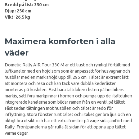
Bredd på list: 330 cm
Djup: 250 cm
Vikt: 26,5 kg
Maximera komforten i alla
väder
Dometic Rally AIR Tour 330 M är ett ljust och rymligt förtält med
luftkanaler med en höjd som som är anpassatt för husvagnar och
husbilar med en markishöjd upp till 295 cm. Tältet är extremt lätt
att montera och resa och kan tack vare dubbla kederlister
monteras på husbilen. Fäst bara tältduken i listen på husbilens
markis, sätt fyra markpinnar i hörnen och pumpa upp de i tältduken
integrerade kanalerna som bildar ramen från en ventil på tältet.
Fäst sedan tätningen mot husbilen och tältet är redo för
inflyttning. Stora fönster runt tältet och i taket ger bra ljus och en
riktigt bra utsikt och har ett extra fönster på varje sida jämfört med
Rally. Frontpanelerna går rulla åt sidan för att öppna upp tältet
varma dagar.