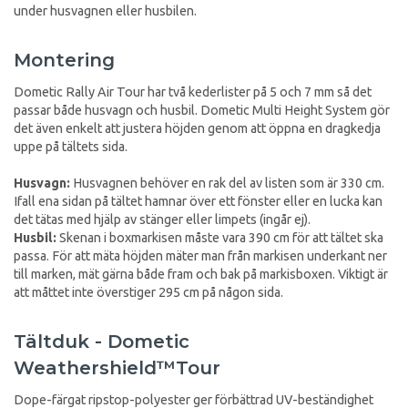
under husvagnen eller husbilen.
Montering
Dometic Rally Air Tour har två kederlister på 5 och 7 mm så det
passar både husvagn och husbil. Dometic Multi Height System gör
det även enkelt att justera höjden genom att öppna en dragkedja
uppe på tältets sida.
Husvagn:
Husvagnen behöver en rak del av listen som är 330 cm.
Ifall ena sidan på tältet hamnar över ett fönster eller en lucka kan
det tätas med hjälp av stänger eller limpets (ingår ej).
Husbil:
Skenan i boxmarkisen måste vara 390 cm för att tältet ska
passa. För att mäta höjden mäter man från markisen underkant ner
till marken, mät gärna både fram och bak på markisboxen. Viktigt är
att måttet inte överstiger 295 cm på någon sida.
Tältduk - Dometic
Weathershield™Tour
Dope-färgat ripstop-polyester ger förbättrad UV-beständighet