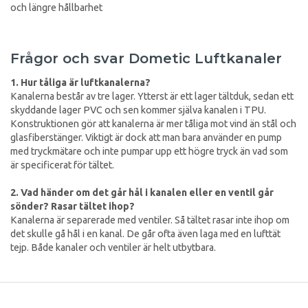
och längre hållbarhet
Frågor och svar Dometic Luftkanaler
1. Hur tåliga är luftkanalerna?
Kanalerna består av tre lager. Ytterst är ett lager tältduk, sedan ett
skyddande lager PVC och sen kommer själva kanalen i TPU.
Konstruktionen gör att kanalerna är mer tåliga mot vind än stål och
glasfiberstänger. Viktigt är dock att man bara använder en pump
med tryckmätare och inte pumpar upp ett högre tryck än vad som
är specificerat för tältet.
2. Vad händer om det går hål i kanalen eller en ventil går
sönder? Rasar tältet ihop?
Kanalerna är separerade med ventiler. Så tältet rasar inte ihop om
det skulle gå hål i en kanal. De går ofta även laga med en lufttät
tejp. Både kanaler och ventiler är helt utbytbara.