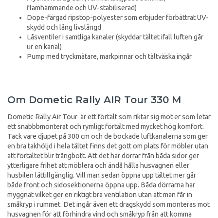
flamhämmande och UV-stabiliserad)
Dope-färgad ripstop-polyester som erbjuder förbättrat UV-
skydd och lång livslängd
Låsventiler i samtliga kanaler (skyddar tältet ifall luften går
ur en kanal)
Pump med tryckmätare, markpinnar och tältväska ingår
Om Dometic Rally AIR Tour 330 M
Dometic Rally Air Tour är ett förtält som riktar sig mot er som letar
ett snabbbmonterat och rymligt förtält med mycket hög komfort.
Tack vare djupet på 300 cm och de bockade luftkanalerna som ger
en bra takhöljd i hela tältet finns det gott om plats för möbler utan
att förtältet blir trångbott. Att det har dörrar från båda sidor ger
ytterligare frihet att möblera och ändå hålla husvagnen eller
husbilen lättillgänglig. Vill man sedan öppna upp tältet mer går
både front och sidosektionerna öppna upp. Båda dörrarna har
myggnät vilket ger en riktigt bra ventilation utan att man får in
småkryp i rummet. Det ingår även ett dragskydd som monteras mot
husvagnen för att förhindra vind och småkryp från att komma