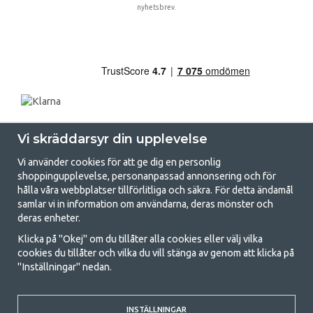
nyhetsbrev.
Vi skräddarsyr din upplevelse
Vi använder cookies för att ge dig en personlig
shoppingupplevelse, personanpassad annonsering och för
hålla våra webbplatser tillförlitliga och säkra. För detta ändamål
samlar vi in information om användarna, deras mönster och
GetCamping.se - Din butik för camping
deras enheter.
och uteliv
Klicka på "Okej" om du tillåter alla cookies eller välj vilka
cookies du tillåter och vilka du vill stänga av genom att klicka på
Att campa kan antingen vara en livsstil eller ett sätt att samla familjen
"Inställningar" nedan.
för ett gemensamt äventyr. Oavsett vilken kategori du tillhör hittar du
allt du behöver av campingtillbehör hos oss. Vi tycker att alla ska ha råd
med att campa så därför erbjuder vi riktigt bra priser på familjetält,
husvagnstält och all annan utrustning för camping och friluftsliv. Vårt
INSTÄLLNINGAR