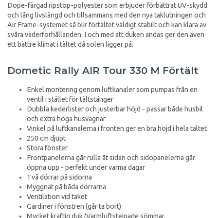
Dope-färgad ripstop-polyester som erbjuder förbättrat UV-skydd
och lång livslängd och tillsammans med den nya taklutningen och
Air Frame-systemet så blir förtältet väldigt stabilt och kan klara av
svåra väderförhållanden. I och med att duken andas ger den även
ett bättre klimat i tältet då solen ligger på.
Dometic Rally AIR Tour 330 M Förtält
Enkel montering genom luftkanaler som pumpas från en
ventil i stället för tältstänger
Dubbla kederlister och justerbar höjd - passar både husbil
och extra höga husvagnar
Vinkel på luftkanalerna i fronten ger en bra höjd i hela tältet
250 cm djupt
Stora fönster
Frontpanelerna går rulla åt sidan och sidopanelerna går
öppna upp - perfekt under varma dagar
Två dörrar på sidorna
Myggnät på båda dörrarna
Ventilation vid taket
Gardiner i fönstren (går ta bort)
Mycket kraftig duk (Varmluftstejpade sömmar,