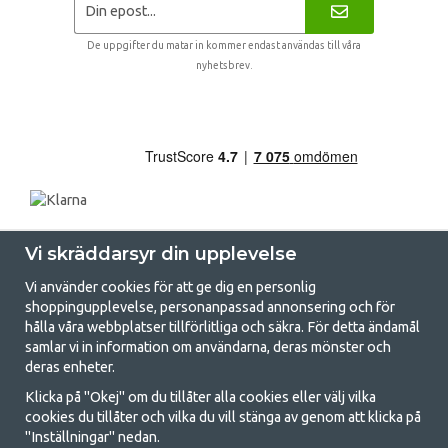
De uppgifter du matar in kommer endast användas till våra
nyhetsbrev.
Vi skräddarsyr din upplevelse
Vi använder cookies för att ge dig en personlig
shoppingupplevelse, personanpassad annonsering och för
hålla våra webbplatser tillförlitliga och säkra. För detta ändamål
samlar vi in information om användarna, deras mönster och
GetCamping.se - Din butik för camping
deras enheter.
och uteliv
Klicka på "Okej" om du tillåter alla cookies eller välj vilka
cookies du tillåter och vilka du vill stänga av genom att klicka på
Att campa kan antingen vara en livsstil eller ett sätt att samla familjen
"Inställningar" nedan.
för ett gemensamt äventyr. Oavsett vilken kategori du tillhör hittar du