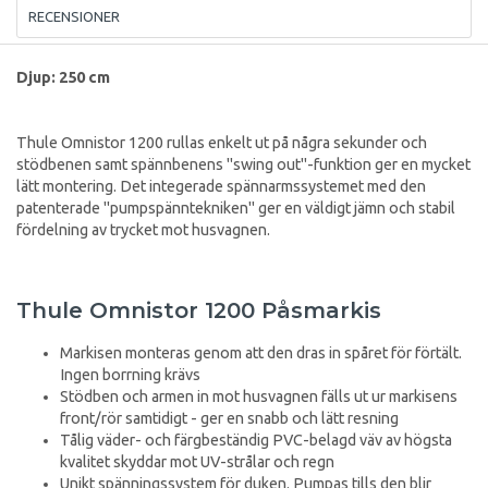
RECENSIONER
Djup: 250 cm
Thule Omnistor 1200 rullas enkelt ut på några sekunder och
stödbenen samt spännbenens "swing out"-funktion ger en mycket
lätt montering. Det integerade spännarmssystemet med den
patenterade "pumpspänntekniken" ger en väldigt jämn och stabil
fördelning av trycket mot husvagnen.
Thule Omnistor 1200 Påsmarkis
Markisen monteras genom att den dras in spåret för förtält.
Ingen borrning krävs
Stödben och armen in mot husvagnen fälls ut ur markisens
front/rör samtidigt - ger en snabb och lätt resning
Tålig väder- och färgbeständig PVC-belagd väv av högsta
kvalitet skyddar mot UV-strålar och regn
Unikt spänningssystem för duken. Pumpas tills den blir