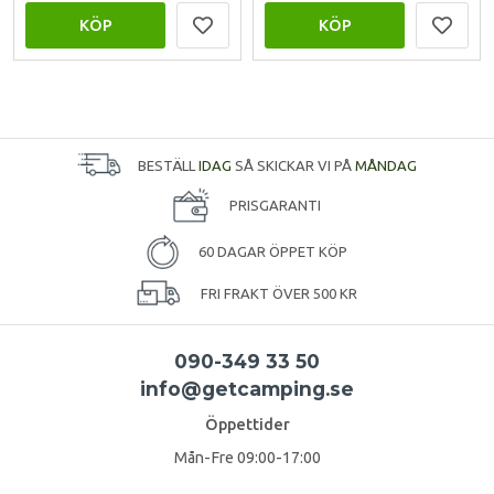
KÖP
KÖP
BESTÄLL
IDAG
SÅ SKICKAR VI PÅ
MÅNDAG
PRISGARANTI
60 DAGAR ÖPPET KÖP
FRI FRAKT ÖVER 500 KR
090-349 33 50
info@getcamping.se
Öppettider
Mån-Fre 09:00-17:00