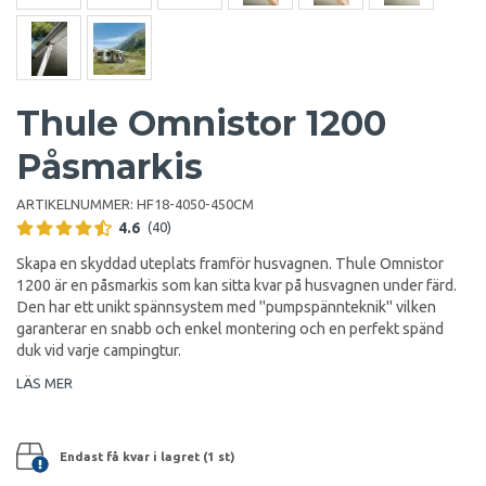
Thule Omnistor 1200
Påsmarkis
ARTIKELNUMMER:
HF18-4050-450CM
4.6
(40)
Skapa en skyddad uteplats framför husvagnen. Thule Omnistor
1200 är en påsmarkis som kan sitta kvar på husvagnen under färd.
Den har ett unikt spännsystem med "pumpspännteknik" vilken
garanterar en snabb och enkel montering och en perfekt spänd
duk vid varje campingtur.
LÄS MER
Endast få kvar i lagret (1 st)