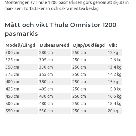
Monteringen av Thule 1200 påsmarkisen görs genom att skjuta in
markisen i förtältskenan och säkra med två beslag.
Mått och vikt Thule Omnistor 1200
påsmarkis
Modell/Längd
Dukens Bredd
Djup/Duklängd
Vikt
300 cm
280 cm
250 cm
12 kg
325 cm
305 cm
250 cm
12,6 kg
350 cm
330 cm
250 cm
13,4 kg
375 cm
355 cm
250 cm
14,2 kg
400 cm
380 cm
250 cm
15 kg
425 cm
405 cm
250 cm
15,8 kg
450 cm
430 cm
250 cm
16,6 kg
500 cm
480 cm
250 cm
18,4 kg
550 cm
530 cm
250 cm
20 kg